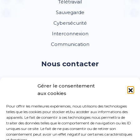
Télétravail
Sauvegarde
Cybersécurité
Interconnexion
Communication
Nous contacter
Vous avez un besoin, un projet ?
Contactez-nous
pour
Gérer le consentement
concevoir la solution adaptée à votre entreprise :
aux cookies
Pour offrir les meilleures expériences, nous utilisons des technologies
11 bd de l'Europe, 91000 Evry
telles que les cookies pour stocker et/ou accéder aux informations des
appareils. Le fait de consentir à ces technologies nous permettra de
traiter des données telles que le comportement de navigation ou les ID
uniques sur ce site. Le fait de ne pas consentir ou de retirer son
(+33) 1 80 85 55 50
consentement peut avoir un effet négatif sur certaines caractéristiques
et fonctions.