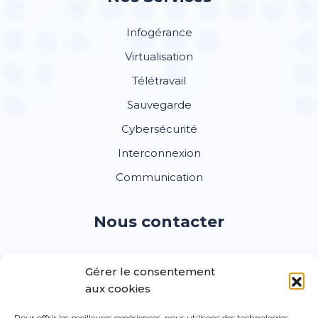
Infogérance
Virtualisation
Télétravail
Sauvegarde
Cybersécurité
Interconnexion
Communication
Nous contacter
Vous avez un besoin, un projet ?
Contactez-nous
pour
Gérer le consentement
concevoir la solution adaptée à votre entreprise :
aux cookies
Pour offrir les meilleures expériences, nous utilisons des technologies